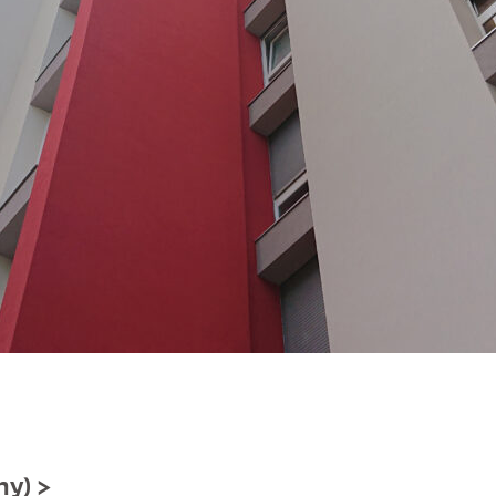
ny)
>